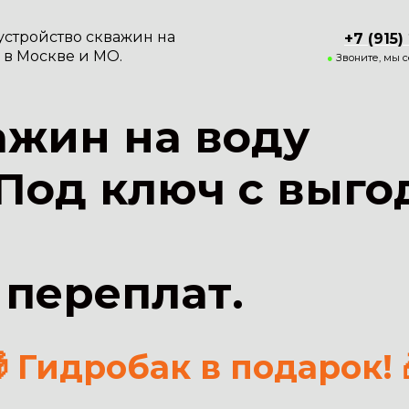
устройство скважин на
+7 (915)
ь в Москве и МО.
●
Звоните, мы 
ажин на воду
. Под ключ с выго
 переплат.
 Гидробак в подарок! 